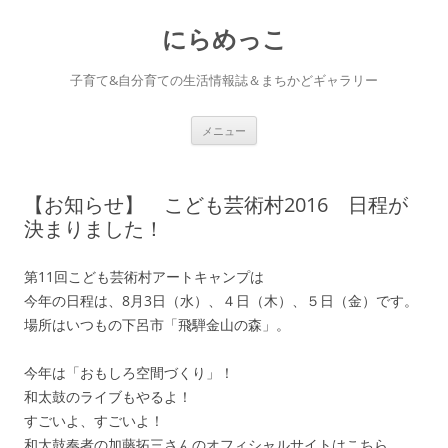
コ
ン
にらめっこ
テ
ン
ツ
へ
子育て&自分育ての生活情報誌＆まちかどギャラリー
ス
キ
ッ
プ
メニュー
【お知らせ】 こども芸術村2016 日程が
決まりました！
第11回こども芸術村アートキャンプは
今年の日程は、8月3日（水）、４日（木）、５日（金）です。
場所はいつもの下呂市「飛騨金山の森」。
今年は「おもしろ空間づくり」！
和太鼓のライブもやるよ！
すごいよ、すごいよ！
和太鼓奏者の加藤拓三さんのオフィシャルサイトはこちら