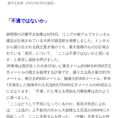
勝平太知事（2022年8月8日撮影）
「不適ではないか」
静岡県の川勝平太知事は8月8日、リニアの南アルプストンネル
建設が計画されている大井川源流部を視察しました。トンネル
から掘り出される残土置き場のうち、最大規模のものが計画さ
れている「燕沢」について、「ここは不適ではないかと思いま
す」と発言し波紋を呼びました。
JR東海は燕沢近くの大井川沿いに東京ドーム約3杯分約360万立
方メートルの残土を処理する計画です。盛り土は高さ最大約70
メートル、奥行き約600メートル、幅最大約300メートル。昨年
7月発生した熱海市の土石流約5万5000立方メートルの60倍以上
にもなります。「不適」だと考える理由を川勝知事は次のよう
に述べました。
「ここはどうして平坦になっているのか。長谷川先生によれ
ば、（上流の）上千枚沢の方から大規模な土石流が2000年に4
回起こって、ここに天然ダムを作った。（中略）天然ダムが作