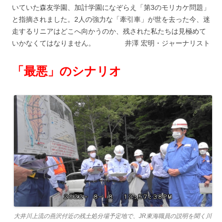
いていた森友学園、加計学園になぞらえ「第3のモリカケ問題」
と指摘されました。2人の強力な「牽引車」が世を去った今、迷
走するリニアはどこへ向かうのか、残された私たちは見極めて
いかなくてはなりません。 井澤 宏明・ジャーナリスト
「最悪」のシナリオ
大井川上流の燕沢付近の残土処分場予定地で、JR東海職員の説明を聞く川