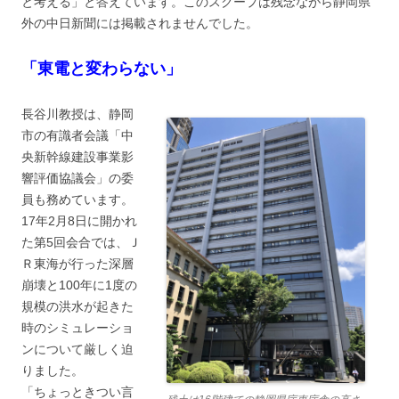
と考える」と答えています。このスクープは残念ながら静岡県
外の中日新聞には掲載されませんでした。
「東電と変わらない」
長谷川教授は、静岡
市の有識者会議「中
央新幹線建設事業影
響評価協議会」の委
員も務めています。
17年2月8日に開かれ
た第5回会合では、Ｊ
Ｒ東海が行った深層
崩壊と100年に1度の
規模の洪水が起きた
時のシミュレーショ
ンについて厳しく迫
りました。
「ちょっときつい言