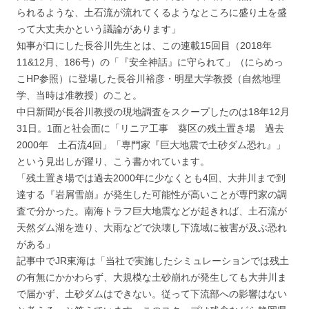
られるような、土石流が流れてくるようなところに盛り土を盛
って大丈夫かという議論があります」
知事が口にした長谷川先生とは、この連載15回目（2018年
11&12月、186号）の「『安全神話』に守られて」（にらめっ
こHP参照）に登場した長谷川裕彦・明星大学教授（自然地理
学、当時は准教授）のこと。
中日新聞が長谷川教授の現地調査をスクープしたのは18年12月
31日。1面と社会面に「リニア工事 葵区の残土置き場 過去
2000年 土石流4回」「専門家『巨大地震で土砂ダム恐れ』」
という見出しが躍り、こう書かれています。
「残土置き場では過去2000年に少なくとも4回、大井川まで到
達する『岩屑雪崩』が発生した可能性が高いことが専門家の調
査で分かった。南海トラフ巨大地震などが起きれば、土石流が
天然ダム湖を造り、大雨などで決壊し下流域に被害が及ぶ恐れ
がある」
記事中でJR東海は「当社で実施したシミュレーションでは残土
の有無にかかわらず、大規模な土砂崩れが発生しても大井川ま
で届かず、土砂ダムはできない。従って下流部への影響はない