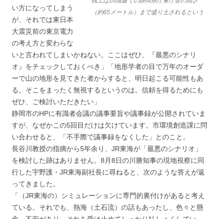
残土は16階建ての静岡県庁東庁舎の高さ
い方になってしまう
（約65メートル）まで盛り土されるという
が、それでは東日本
大震災前の東京電力
の考え方と変わらな
いと言われてしまいかねない。ここはぜひ、『最悪のシナリ
オ』をチェックしておくべき」「地形学者の目で万年のオーダ
ーで山の地形を見てきた者からすると、明日起こる可能性もあ
る。そこをまったく無視するというのは。信頼を得るためにも
ぜひ、ご検討いただきたい」
静岡市のHPに有識者会議の議事要旨や議事録が公開されていま
すが、なぜかこの5回目だけは欠けています。市環境創造課に問
い合わせると、「不手際で議事録をなくした」とのこと。
長谷川教授の指摘から5年余り、JR東海が「最悪のシナリオ」
を検討した跡はありません。8月8日の川勝知事の現地視察に同
行した宇野護・JR東海副社長に尋ねると、次のような答えが返
ってきました。
「（JR東海の）シミュレーションに専門的裏付けがあると考え
ている。それでも、熱海（土石流）の話もあったし、色々と懸