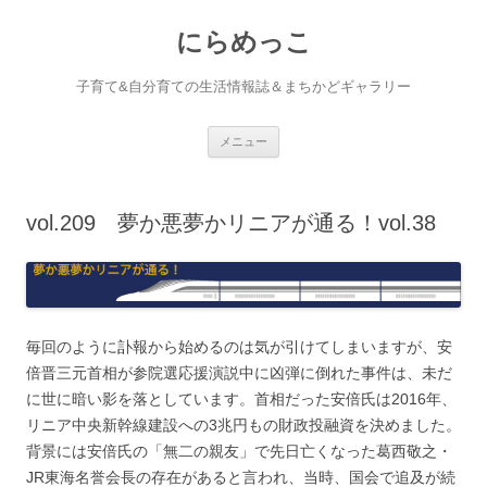
コ
ン
にらめっこ
テ
ン
ツ
へ
子育て&自分育ての生活情報誌＆まちかどギャラリー
ス
キ
ッ
プ
メニュー
vol.209 夢か悪夢かリニアが通る！vol.38
毎回のように訃報から始めるのは気が引けてしまいますが、安
倍晋三元首相が参院選応援演説中に凶弾に倒れた事件は、未だ
に世に暗い影を落としています。首相だった安倍氏は2016年、
リニア中央新幹線建設への3兆円もの財政投融資を決めました。
背景には安倍氏の「無二の親友」で先日亡くなった葛西敬之・
JR東海名誉会長の存在があると言われ、当時、国会で追及が続