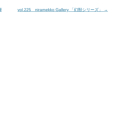
弾
vol.225 niramekko Gallery 「幻獣シリーズ」
→