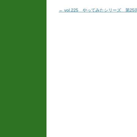
投
←
vol.225 やってみたシリーズ 第25
稿
ナ
ビ
ゲ
ー
シ
ョ
ン