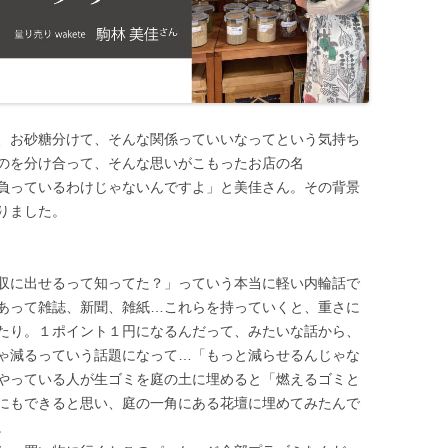
、お砂糖分けて、そんな関係っていいなってという気持ち
のを分け合って、そんな思いがこもったお店の名
いるわけじゃないんですよ」と美佳さん。その背景
りました。
収に出せるって知ってた？」っていう本当に軽い内輪話で
あって雑誌、新聞、雑紙…これらを持っていくと、重さに
たり。１ポイント１円になるんだって、みたいな話から、
ゃ減るっていう話題になって…「もっと減らせるんじゃな
やっている人が生ゴミを庭の土に埋めると「燃えるゴミと
にもできると思い、庭の一角にある花壇に埋めてみたんで
。