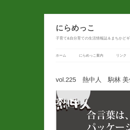
コ
ン
テ
にらめっこ
ン
ツ
へ
子育て&自分育ての生活情報誌＆まちかど
ス
キ
ッ
プ
ホーム
にらめっこ案内
リンク
vol.225 熱中人 駒林 