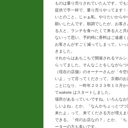
ものは量り売りされていたんです。でも
提供で手一杯で、量り売りやってます！
いとのこと。じゃぁ私、やりたいからや
願いしたんです。順調でしたが、お客さ
る人と、ランチを食べたくて来る人と共
ないって思い、予約時に香料はご遠慮く
お客さんがすごく減ってしまって。いっ
きました。
それからはあちこちで開催されるマルシ
らってました。そんなことをしながらつ
（現在の店舗）のオーナーさんが「今空
いよ」って言ってくださって。京都のお
ことになり、一昨年２０２３年１０月か
てwakete はスタートしました。
場所があるっていいですね。いろんなお
しいよね」とか、「なんかちょっとづつ
来たよ」って、来てくださる方が増えま
できる。「何のお店なの？」とか、「ち
ーターの方も多いです。