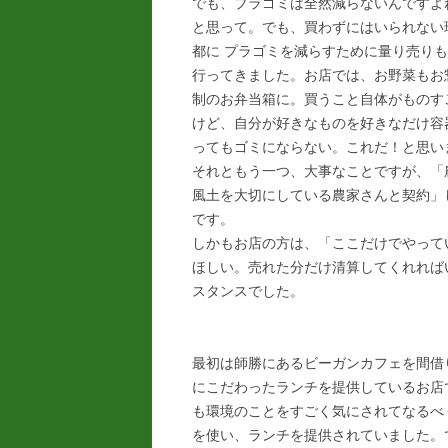
でも、プラゴミは全然減らないんですよ
と思って。でも、買わずにはいられない
都に プラゴミを減らすために量り売り
行ってきました。お店では、お野菜もお
制のお弁当箱に。買うこと自体がものす
けど、自分が好きなものを好きなだけ容
ってもゴミにならない。これだ！と思い
それともう一つ、大事なことですが、「
風土を大切にしている農家さんと契約」
です。
しかもお店の方は、「ここだけでやって
ほしい。売れた分だけ清算してくれれば
スタンスでした。
最初は師勝にあるビーガンカフェを間借
にこだわったランチを提供しているお店
も環境のことをすごく気にされてなるべ
を使い、ランチを提供されていました。